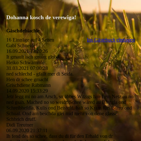
Dohanna kosch de verewiga!
Gäschdebiachle
16 Einträge auf 4 Seiten
Ins Gästebuch eintragen
Gabi Schneider
16.09.2021
13:20:26
It gmault isch gnuag globd.
Heiko Schwämmle
31.03.2021
07:00:28
ned schlechd - gfallt mer di Seida.
Hen dr schee gmacht
Grischdiene Räbmann
14.09.2020
15:33:29
Jetz legg mi no am Arsch, so äbbes Witzigs han I em Netz au no
ned gsäh. Mached no so weidr. Schee wäred au Bleggla ond
Schreibhefdla, Kulis ond Beistefd, halt so Kram fürs Bürro ond
Schual. Ond am beschda glei mid mehr von dene glasse
Schbrich druff.
Didi Treutner
06.09.2020
21:37:11
Ih fend des so schee, dass du di für den Erhald von dr