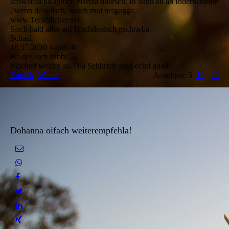
schwäbischa sproch eisetza duarsch. Ih hann au ah Indernetseide
, wenn de wilsch, kosch mol neigugga.
www.Teckblicker.der
Sisch hald älles auf Hochdeidsch gschrieba.
Schaal
18.07.2020
14:08:40
Ha des isch subbr.
Mached weider so. Dia Schbrich send echd guad.
Zurück
Weiter
Anzeigen: 5
10
20
Dohanna oifach weiterempfehla!