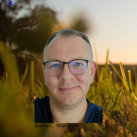
dees be i... Marc Jenter