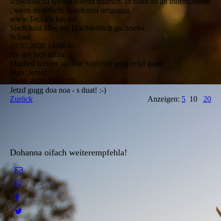
schwäbischa sproch eisetza duarsch. Ih hann au ah Indernetseide
, wenn de wilsch, kosch mol neigugga.
www.Teckblicker.der
Sisch hald älles auf Hochdeidsch gschrieba.
Schaal
18.07.2020
14:08:40
Ha des isch subbr.
Mached weider so. Dia Schbrich send echd guad.
Marc Jenter
19.06.2020
17:32:25
Jetzd gugg doa noa - s duat! :-)
Zurück
Anzeigen:
5
10
20
Dohanna oifach weiterempfehla!