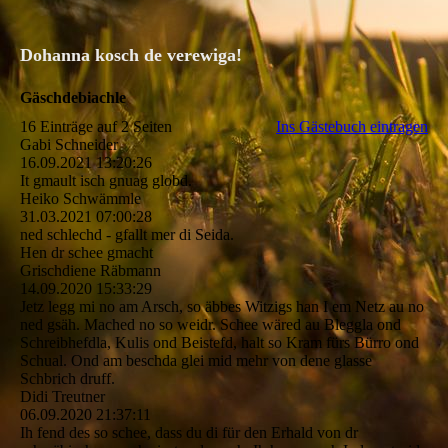
Dohanna kosch de verewiga!
Gäschdebiachle
16 Einträge auf 2 Seiten
Ins Gästebuch eintragen
Gabi Schneider
16.09.2021
13:20:26
It gmault isch gnuag globd.
Heiko Schwämmle
31.03.2021
07:00:28
ned schlechd - gfallt mer di Seida.
Hen dr schee gmacht
Grischdiene Räbmann
14.09.2020
15:33:29
Jetz legg mi no am Arsch, so äbbes Witzigs han I em Netz au no
ned gsäh. Mached no so weidr. Schee wäred au Bleggla ond
Schreibhefdla, Kulis ond Beistefd, halt so Kram fürs Bürro ond
Schual. Ond am beschda glei mid mehr von dene glasse
Schbrich druff.
Didi Treutner
06.09.2020
21:37:11
Ih fend des so schee, dass du di für den Erhald von dr