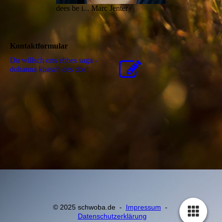
dees be i... Marc Jenter
Kontaktformular
Du willsch ons ebbes saga -
dohanna koasch des doa!
© 2025 schwoba.de -
Impressum
-
Datenschutzerklärung